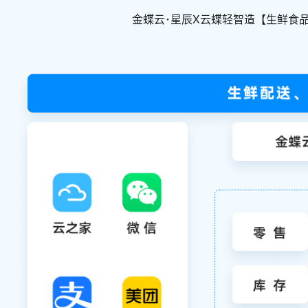
金蝶云･星辰X云蝶轻智造【生鲜食