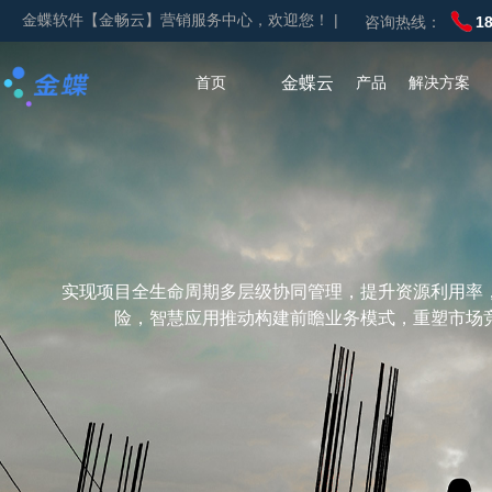
金蝶软件【金畅云】营销服务中心，欢迎您！ |
咨询热线：
1
首页
金蝶云
产品
解决方案
实现项目全生命周期多层级协同管理，提升资源利用率
险，智慧应用推动构建前瞻业务模式，重塑市场